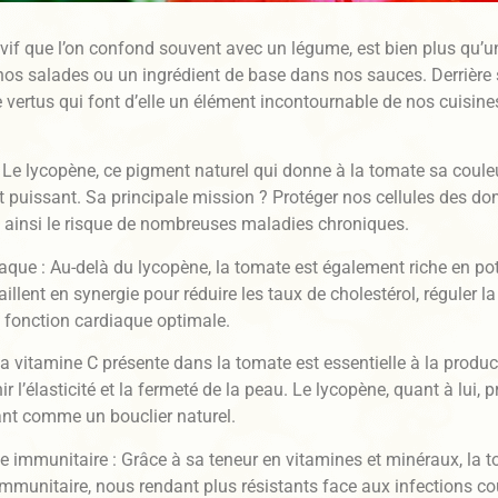
 vif que l’on confond souvent avec un légume, est bien plus qu’u
 salades ou un ingrédient de base dans nos sauces. Derrière s
 vertus qui font d’elle un élément incontournable de nos cuisin
Le lycopène, ce pigment naturel qui donne à la tomate sa couleu
 puissant. Sa principale mission ? Protéger nos cellules des d
nt ainsi le risque de nombreuses maladies chroniques.
iaque : Au-delà du lycopène, la tomate est également riche en po
illent en synergie pour réduire les taux de cholestérol, réguler la 
 fonction cardiaque optimale.
La vitamine C présente dans la tomate est essentielle à la produ
r l’élasticité et la fermeté de la peau. Le lycopène, quant à lui, 
sant comme un bouclier naturel.
immunitaire : Grâce à sa teneur en vitamines et minéraux, la t
immunitaire, nous rendant plus résistants face aux infections co