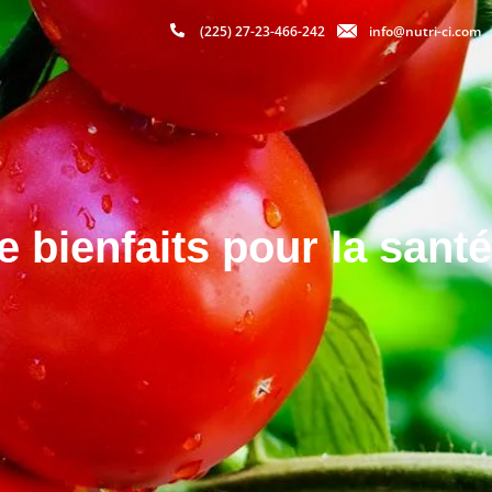
(225) 27-23-466-242
info@nutri-ci.com
 bienfaits pour la santé