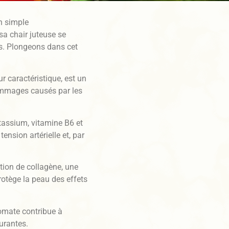
n simple
a chair juteuse se
es. Plongeons dans cet
r caractéristique, est un
ommages causés par les
tassium, vitamine B6 et
tension artérielle et, par
ction de collagène, une
protège la peau des effets
omate contribue à
urantes.