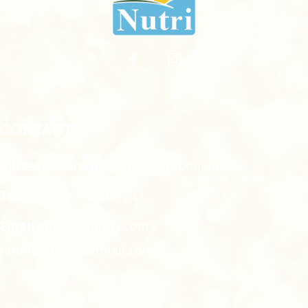
CONTACT
Adresse :
Zone industrielle, Yopougon
Tél. :
(225) 27-23-466-242
Email :
info@nutri-ci.com /
nutrifood_ci@hotmail.com