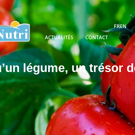
FR
EN
ACTUALITÉS
CONTACT
’un légume, un trésor de