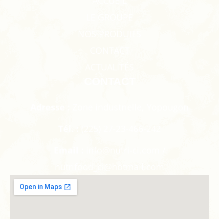
ACCUEIL
LE GROUPE
NOS PRODUITS
CONTACT
ACTUALITÉS
CONTACT
Adresse :
Zone industrielle, Yopougon
Tél. :
(225) 27-23-466-242
Email :
info@nutri-ci.com /
nutrifood_ci@hotmail.com