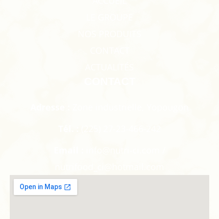
ACCUEIL
LE GROUPE
NOS PRODUITS
CONTACT
ACTUALITÉS
CONTACT
Adresse :
Zone industrielle, Yopougon
Tél. :
(225) 27-23-466-242
Email :
info@nutri-ci.com /
nutrifood_ci@hotmail.com