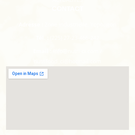
CONTACT
Adresse :
Zone industrielle, Yopougon
Tél. :
(225) 27-23-466-242
Email :
info@nutri-ci.com /
nutrifood_ci@hotmail.com